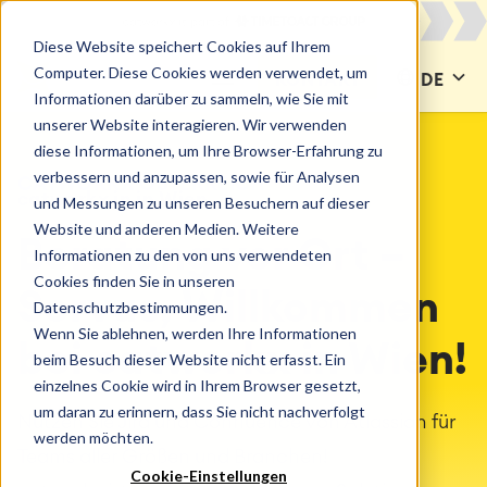
Diese Website speichert Cookies auf Ihrem
Computer. Diese Cookies werden verwendet, um
KONTAKT
DE
Informationen darüber zu sammeln, wie Sie mit
unserer Website interagieren. Wir verwenden
diese Informationen, um Ihre Browser-Erfahrung zu
verbessern und anzupassen, sowie für Analysen
CATWORKX ÖSTERREICH
catworkx in in Wien
und Messungen zu unseren Besuchern auf dieser
Website und anderen Medien. Weitere
Beratung vor Ort –
Informationen zu den von uns verwendeten
Cookies finden Sie in unseren
Servus, Willkommen
Datenschutzbestimmungen.
Wenn Sie ablehnen, werden Ihre Informationen
bei catworkx in Wien!
beim Besuch dieser Website nicht erfasst. Ein
einzelnes Cookie wird in Ihrem Browser gesetzt,
um daran zu erinnern, dass Sie nicht nachverfolgt
Nutzen Sie Jira und Confluence von Atlassian für
werden möchten.
Teams aller Größen und Branchen!
Cookie-Einstellungen