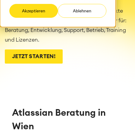
catworkx ist ein Atlassian Platinum Solution
Partner mit 100%-Fokus auf Atlassian-Produkte
Akzeptieren
Ablehnen
und -Lösungen. Wir sind Ihr Atlassian-Partner für:
Beratung, Entwicklung, Support, Betrieb, Training
und Lizenzen.
JETZT STARTEN!
Atlassian Beratung in
Wien