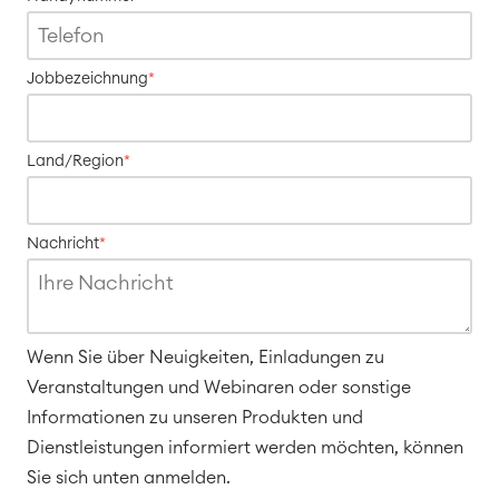
Service Management
Jobbezeichnung
*
IT Service Management & CMDB
Service Management Journey
Enterprise Service Management
Land/Region
*
Asset Management
Omnichannel Kundenservice
Industrielle Instandhaltung
Nachricht
*
Project & Work Management
Zeiterfassung, Planung und
Überstunden
Wenn Sie über Neuigkeiten, Einladungen zu
Geschäftsprozesse
Veranstaltungen und Webinaren oder sonstige
LMS / eLearning
Informationen zu unseren Produkten und
ERP Solutions
Dienstleistungen informiert werden möchten, können
Reports und Dashboards
Sie sich unten anmelden.
Arbeitsmanagement