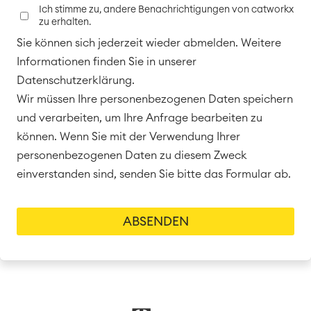
Ich stimme zu, andere Benachrichtigungen von catworkx
zu erhalten.
SOLUTIONS
Sie können sich jederzeit wieder abmelden. Weitere
Knowledge & Information
Enterprise Wiki
Informationen finden Sie in unserer
Meetings
Datenschutzerklärung.
SERVICES
■
Social Intranet
Wir müssen Ihre personenbezogenen Daten speichern
Virtual Office
■
und verarbeiten, um Ihre Anfrage bearbeiten zu
RESSOURCEN
■
können. Wenn Sie mit der Verwendung Ihrer
■
personenbezogenen Daten zu diesem Zweck
Integration
Artificial Intelligence
einverstanden sind, senden Sie bitte das Formular ab.
■
ÜBER UNS
SAP Integration
Atlassian Backup & Restore