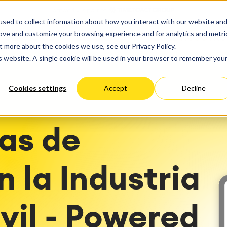
ate
Progress
sed to collect information about how you interact with our website an
 Cloud
Optimización del rendimie
ct & Work Management
Service Management
rove and customize your browsing experience and for analytics and metri
SERVICIOS
RECURSOS
SOBRE NOSOTRO
ción del tiempo
Gestión de servicios IT &
estionado
Migración
t more about the cookies we use, see our Privacy Policy.
Alemania
EEUU
empresariales
Viaja a la gestión de servi
ación
Migración Cloud
is website. A single cookie will be used in your browser to remember you
éxito
Blog
arning
Gestión de servicios para
Desarrollo de aplicaciones
iones
Gestión de activos
personalizadas
Cookies settings
Accept
Decline
y paneles de control
Mantenimiento industrial
el trabajo
 Backup & Restore
as de
toría de métodos y
a del panorama de TI
sos
n de ITSM
n la Industria
nes ágiles
tación de ITSM
vil - Powered