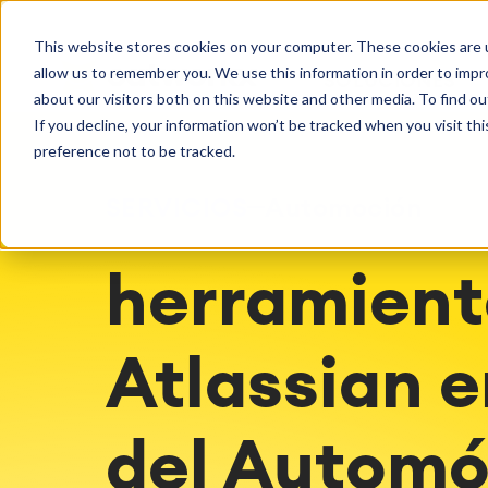
Getting Started
Oper
This website stores cookies on your computer. These cookies are u
Consultoría
Servicios
Agile & DevOps
Proje
allow us to remember you. We use this information in order to imp
SOLUCIONES
Licencias
DevOps
Planifica
Hosting g
Descubre más sobre catworkx
about our visitors both on this website and other media. To find ou
Gestión de requisitos
Procesos 
Configur
If you decline, your information won’t be tracked when you visit th
Eventos y seminarios web
Casos de 
Agile Development
LMS / eLe
Soporte
preference not to be tracked.
Gestión de pruebas
ERP Soluc
Documentación técnica
Informes 
SERVICIOS
Automoción
Empleo
Partners
Gestión d
Integration
Atlassian
herramient
Inteligencia Artificial
catworkx academy
Consul
SAP Integración
Formación
Estrategi
proce
Calendario Formaciones
Evaluació
Atlassian e
Producción de contenido de
Evaluacio
aprendizaje personalizado
Implemen
del Automó