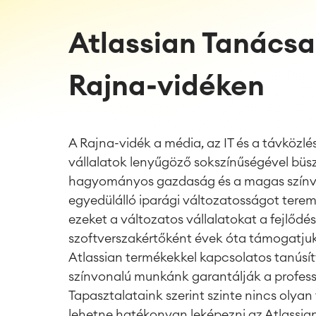
Atlassian Tanácsa
Rajna-vidéken
A Rajna-vidék a média, az IT és a távközl
vállalatok lenyűgöző sokszínűségével büs
hagyományos gazdaság és a magas színvo
egyedülálló iparági változatosságot tere
ezeket a változatos vállalatokat a fejlődés
szoftverszakértőként évek óta támogatjuk
Atlassian termékekkel kapcsolatos tanús
színvonalú munkánk garantálják a profess
Tapasztalataink szerint szinte nincs olya
lehetne hatékonyan leképezni az Atlassian