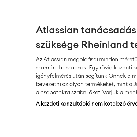
Atlassian tanácsadás
szüksége Rheinland t
Az Atlassian megoldásai minden méretű
számára hasznosak. Egy rövid kezdeti k
igényfelmérés után segítünk Önnek a me
bevezetni az olyan termékeket, mint a J
a csapatokra szabni őket. Várjuk a meg
A kezdeti konzultáció nem kötelező érv