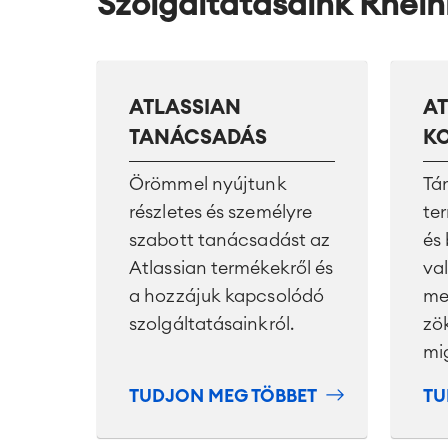
Szolgáltatásaink Rhei
ATLASSIAN
AT
TANÁCSADÁS
K
Örömmel nyújtunk
Tá
részletes és személyre
te
szabott tanácsadást az
és 
Atlassian termékekről és
va
a hozzájuk kapcsolódó
me
szolgáltatásainkról.
zö
mi
TUDJON MEG TÖBBET
TU