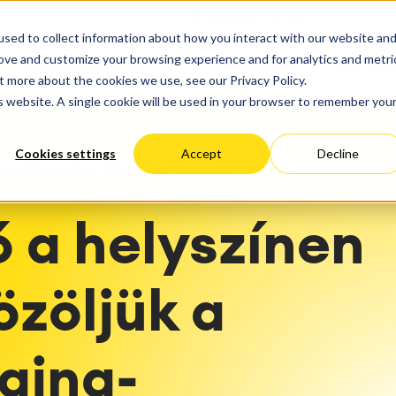
dés
Fejlődés
sed to collect information about how you interact with our website an
lgáltatások
Performancia Optimalizác
ktmenedzsment,
Szervízmenedzsment
rove and customize your browsing experience and for analytics and metri
SZOLGÁLTATÁSOK
FORRÁSOK
RÓLUN
s, tervezés, túlóra-kezelés
IT Service Management &
sting
Migráció
irányítás
t more about the cookies we use, see our Privacy Policy.
Magyarország
Németország
USA
A
lyamatok
Service Management Jour
ció
Felhő Migráció
is website. A single cookie will be used in your browser to remember you
ténetek
Blog
arning
Enterprise Service Manag
Egyedi App Fejlesztés
ldások
Asset Management
Cookies settings
Accept
Decline
 & Dashboardok
Omnichannel Ügyfélszolgá
catworkx Rajna-vidék
hálózat
nyítás
Ipari Karbantartás
 Backup & Restore
 a helyszínen
er- és folyamattanácsadás
zet Felmérése
kelés
özöljük a
ékelések
valósítás
ajna-