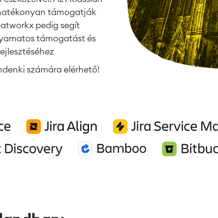
, hatékonyan támogatják
catworkx pedig segít
olyamatos támogatást és
fejlesztéséhez
denki számára elérhető!