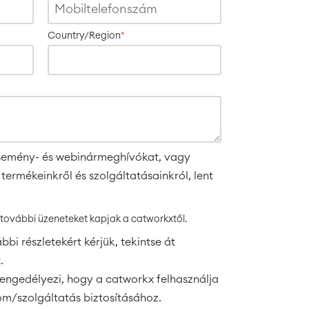
Country/Region
*
 esemény- és webinármeghívókat, vagy
ermékeinkről és szolgáltatásainkról, lent
ovábbi üzeneteket kapjak a catworkxtől.
bi részletekért kérjük, tekintse át
.
engedélyezi, hogy a catworkx felhasználja
om/szolgáltatás biztosításához.