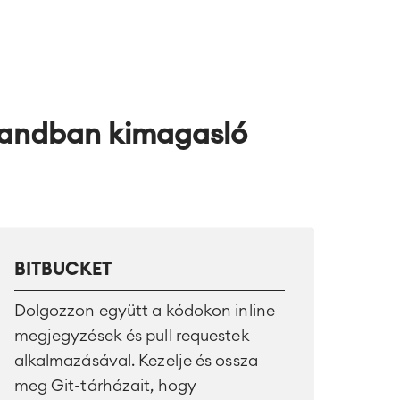
landban
kimagasló
BITBUCKET
Dolgozzon együtt a kódokon inline
megjegyzések és pull requestek
alkalmazásával. Kezelje és ossza
meg Git-tárházait, hogy