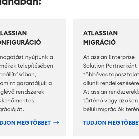
nlandban:
LASSIAN
ATLASSIAN
ONFIGURÁCIÓ
MIGRÁCIÓ
mogatást nyújtunk a
Atlassian Enterprise
rmékek telepítésében
Solution Partnerként
beállításában,
többéves tapasztalat
lamint garantáljuk a
állunk rendelkezésére
glévő rendszerek
Atlassian rendszerek
kkenőmentes
történő vagy azokon
grációját.
belüli migrációk terén
DJON MEG TÖBBET
TUDJON MEG TÖBBE