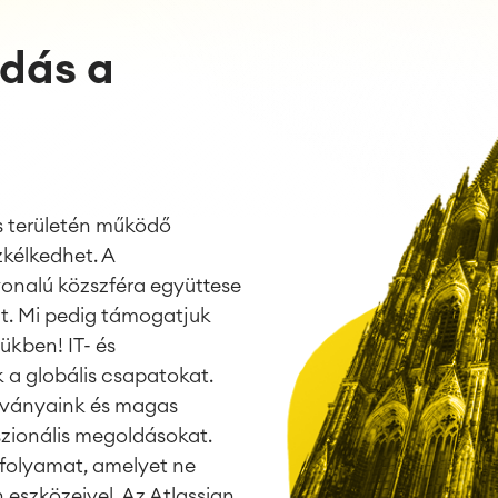
dás a
és területén működő
zkélkedhet. A
nalú közszféra együttese
mt. Mi pedig támogatjuk
ükben! IT- és
 a globális csapatokat.
ítványaink és magas
zionális megoldásokat.
n folyamat, amelyet ne
 eszközeivel. Az Atlassian