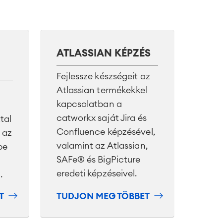
ATLASSIAN KÉPZÉS
Fejlessze készségeit az
Atlassian termékekkel
kapcsolatban a
catworkx saját Jira és
tal
Confluence képzésével,
 az
valamint az Atlassian,
be
SAFe® és BigPicture
eredeti képzéseivel.
.
T
TUDJON MEG TÖBBET