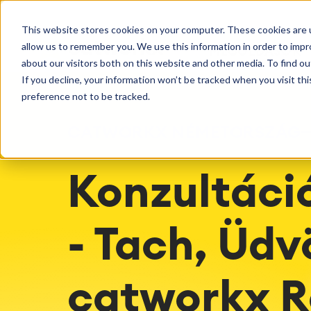
Bevezetés
Műkö
This website stores cookies on your computer. These cookies are u
Tanácsadás
Felhő szo
Agile & DevOps
Proje
allow us to remember you. We use this information in order to imp
MEGOLDÁSOK
Licenckezelés
DevOps
Időköveté
Kezelt Ho
Munka
Ismerje meg jobban a catworkx-t
about our visitors both on this website and other media. To find ou
Képzések
Követelmény-kezelés
Üzleti fo
Konfigurá
If you decline, your information won’t be tracked when you visit th
Rendezvények és webináriumok
Ügyféltör
Agilils fejlesztés
LMS / eLe
Support
preference not to be tracked.
Tesztmenedzsment
ERP Mego
Technikai dokumentációk
Riportok
CATWORKX NÉMETORSZÁG
Karrierek
Partneri 
Munkairá
Integrációk
Atlassian
Konzultáció
Mesterséges Intelligencia (AI)
catworkx Akadémia
Módsz
SAP Integráció
catworkx, Atlassian, App &
IT Környe
Metodológiai Képzések
ITSM érté
- Tach, Üdv
Tréning Naptár
Agilis ért
Egyedi tanulási tartalomgyártás
ITSM meg
catworkx R