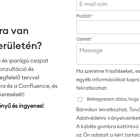
Pozíció
*
ra van
Üzenet
*
erületén?
 és iparágú csapat
onzultáció és
Ha szeretne frissítéseket,
gfelelő tervvel
egyéb információkat kapni t
ira és a Confluence, és
feliratkozhat.
keresését!
Beleegyezem abba, hogy t
ényű és ingyenes!
Bármikor leiratkozhat. Továb
Adatvédelmi irányelveinket
A küldés gombra kattintva 
az Ön adatait a kért tartal