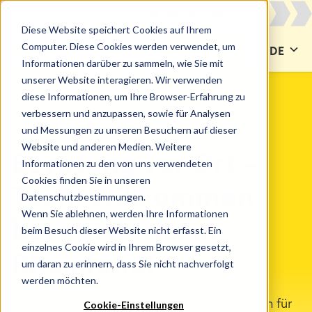
Diese Website speichert Cookies auf Ihrem
Computer. Diese Cookies werden verwendet, um
KONTAKT
DE
Informationen darüber zu sammeln, wie Sie mit
unserer Website interagieren. Wir verwenden
diese Informationen, um Ihre Browser-Erfahrung zu
verbessern und anzupassen, sowie für Analysen
CATWORKX DEUTSCHLAND
catworkx in Rheinland
und Messungen zu unseren Besuchern auf dieser
Website und anderen Medien. Weitere
Beratung vor Ort –
Informationen zu den von uns verwendeten
Cookies finden Sie in unseren
Tach, Willkommen
Datenschutzbestimmungen.
Wenn Sie ablehnen, werden Ihre Informationen
bei catworkx in
beim Besuch dieser Website nicht erfasst. Ein
einzelnes Cookie wird in Ihrem Browser gesetzt,
Rheinland!
um daran zu erinnern, dass Sie nicht nachverfolgt
werden möchten.
Nutzen Sie Jira und Confluence von Atlassian für
Cookie-Einstellungen