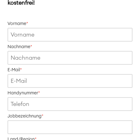
kostenfrei!
Agile & DevOps
DevOps
Requirements Management
Vorname
*
Agile Development
Test Management
Technische Dokumentation
Nachname
*
Service Management
E-Mail
*
IT Service Management & CMDB
Service Management Journey
Enterprise Service Management
Handynummer
*
Asset Management
Omnichannel Kundenservice
Industrielle Instandhaltung
Jobbezeichnung
*
Project & Work Management
Zeiterfassung, Planung und
Land/Region
*