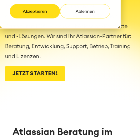
Teams aller Größen und Branchen!
Akzeptieren
Ablehnen
catworkx ist ein Atlassian Platinum Solution
Partner mit 100%-Fokus auf Atlassian-Produkte
und -Lösungen. Wir sind Ihr Atlassian-Partner für:
Beratung, Entwicklung, Support, Betrieb, Training
und Lizenzen.
JETZT STARTEN!
Atlassian Beratung im