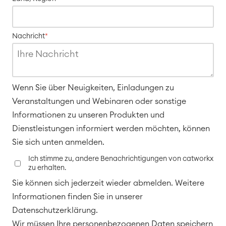
Überstunden
Geschäftsprozesse
LMS / eLearning
Nachricht
*
ERP Solutions
Reports und Dashboards
Arbeitsmanagement
Wenn Sie über Neuigkeiten, Einladungen zu
SOLUTIONS
Veranstaltungen und Webinaren oder sonstige
Knowledge & Information
Informationen zu unseren Produkten und
Enterprise Wiki
Meetings
Dienstleistungen informiert werden möchten, können
SERVICES
■
Social Intranet
Sie sich unten anmelden.
Virtual Office
■
Ich stimme zu, andere Benachrichtigungen von catworkx
RESSOURCEN
zu erhalten.
■
Sie können sich jederzeit wieder abmelden. Weitere
■
Integration
Informationen finden Sie in unserer
Artificial Intelligence
■
ÜBER UNS
Datenschutzerklärung.
SAP Integration
Wir müssen Ihre personenbezogenen Daten speichern