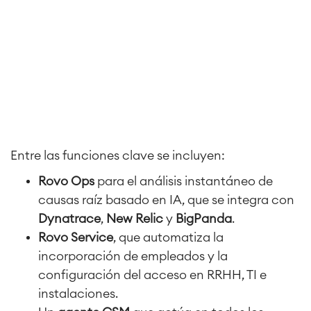
Wiki Empresarial
Meetings
SERVICIOS
■
Intranet Social
Oficina Virtual
■
RECURSOS
■
■
Integration
Inteligencia Artificial
■
SOBRE NOSOTROS
SAP Integración
Entre las funciones clave se incluyen:
Rovo Ops
para el análisis instantáneo de
Atlassian Backup & Restore
causas raíz basado en IA, que se integra con
Dynatrace
,
New Relic
y
BigPanda
.
Rovo Service
, que automatiza la
incorporación de empleados y la
configuración del acceso en RRHH, TI e
instalaciones.