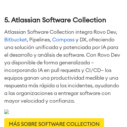
5. Atlassian Software Collection
Atlassian Software Collection integra Rovo Dev,
Bitbucket
, Pipelines,
Compass
y DX, ofreciendo
una solución unificada y potenciada por IA para
el desarrollo y análisis de software. Con Rovo Dev
ya disponible de forma generalizada —
incorporando IA en pull requests y CI/CD— los
equipos ganan una productividad medible y una
Agile & DevOps
DevOps
respuesta más rápida a los incidentes, ayudando
Gestión de requisitos
a las organizaciones a entregar software con
Agile Development
mayor velocidad y confianza.
Gestión de pruebas
Documentación técnica
MÁS SOBRE SOFTWARE COLLECTION