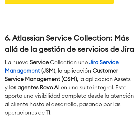
Project & Work Management
Planificación del tiempo
Procesos empresariales
LMS / eLearning
ERP Soluciones
6. Atlassian Service Collection: Más
Informes y paneles de control
Gestión del trabajo
allá de la gestión de servicios de Jira
La nueva
Service
Collection une
Jira Service
Service Management
Management
(JSM
), la aplicación
Customer
Gestión de servicios IT & CMDB
Service Management (CSM)
, la aplicación Assets
Viaja a la gestión de servicios
y
los agentes Rovo AI
en una suite integral. Esto
Gestión de servicios para
aporta una visibilidad completa desde la atención
empresas
al cliente hasta el desarrollo, pasando por las
Gestión de activos
operaciones de TI.
Mantenimiento industrial
SOLUCIONES
Colaboración & Conocimiento