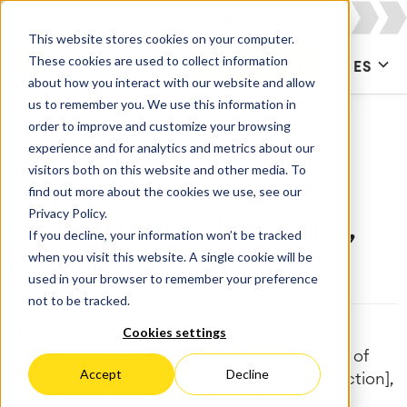
This website stores cookies on your computer.
These cookies are used to collect information
CONTACTAR
ES
about how you interact with our website and allow
us to remember you. We use this information in
order to improve and customize your browsing
experience and for analytics and metrics about our
visitors both on this website and other media. To
find out more about the cookies we use, see our
Lo que cambió en Team '25
Privacy Policy.
Europe: El futuro de Atlassian,
If you decline, your information won’t be tracked
when you visit this website. A single cookie will be
reimaginado
used in your browser to remember your preference
not to be tracked.
Cookies settings
[Jira], [Jira Service Management], [Atlassian
Intelligence], [Confluence], [Atlassian System of
Accept
Decline
Work], [Strategy collection], [Teamwork collection],
[Jira Align], [Atlassian platform], [Team25