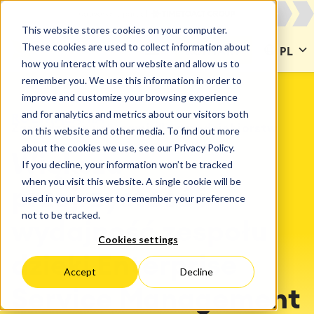
This website stores cookies on your computer.
These cookies are used to collect information about
KONTAKT
PL
how you interact with our website and allow us to
remember you. We use this information in order to
improve and customize your browsing experience
and for analytics and metrics about our visitors both
ROZWIĄZANIA
Zarządzanie usługami dla przedsiębiorstw
on this website and other media. To find out more
about the cookies we use, see our Privacy Policy.
Większa
If you decline, your information won’t be tracked
when you visit this website. A single cookie will be
przejrzystość i
used in your browser to remember your preference
not to be tracked.
wydajność zespołu
Cookies settings
dzięki Enterprise
Accept
Decline
Service Management