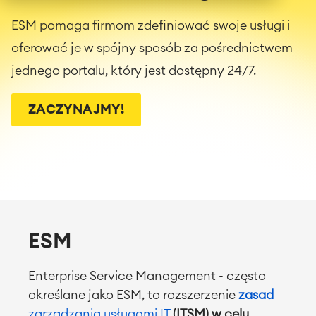
ESM pomaga firmom zdefiniować swoje usługi i
oferować je w spójny sposób za pośrednictwem
jednego portalu, który jest dostępny 24/7.
ZACZYNAJMY!
ESM
Enterprise Service Management - często
określane jako ESM, to rozszerzenie
zasad
zarządzania usługami IT
(ITSM)
w celu