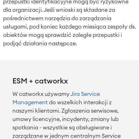
przepustki identyfikacyjne mogą być ryzykowne
dla organizacji. Jeśli wnioski są składane za
pośrednictwem narzędzia do zarządzania
usługami, pod koniec każdego miesiąca zespoły ds.
obiektów mogą sprawdzić zaległe przepustki i
podjąć działania następcze.
Agile & DevOps
DevOps
Zarządzanie wymaganiami
Programowanie zwinne
Test Management
ESM + catworkx
Dokumentacja techniczna
W catworkx używamy
Jira Service
Management
do
wszelkich interakcji z
Projektyt & Zarządzanie pracą
naszymi klientami. Zgłoszenia serwisowe,
Rejestrowanie i planowanie czasu
umowy licencyjne, incydenty, zmiany lub
Procesy Biznesowe
System zarządzania nauczaniem
spotkania - wszystkie są obsługiwane i
(LMS) / eLearning
zarządzane w jednym centralnym Service