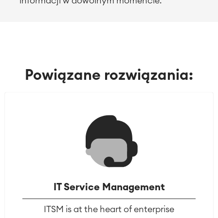
informacji w dowolnym momencie.
Intranet
■
Wirtualne biuro
O NAS
■
■
Integracje
■
Artificial Intelligence
Integracja SAP
Powiązane rozwiązania:
Atlassian Backup & Restore
IT Service Management
ITSM is at the heart of enterprise