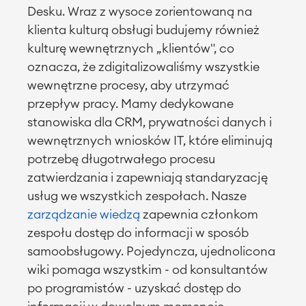
Rozwiązania ERP
Desku. Wraz z wysoce zorientowaną na
Raporty i Dashboardy
klienta kulturą obsługi budujemy również
Zarządzanie pracą
kulturę wewnętrznych
„
klientów", co
oznacza
, że zdigitalizowaliśmy wszystkie
wewnętrzne procesy, aby utrzymać
Zarządzanie usługami
Zarządzanie usługami
przepływ pracy. Mamy dedykowane
informatycznymi i CMDB
stanowiska dla CRM, prywatności danych i
Podróż zarządzania usługami
wewnętrznych wniosków IT, które eliminują
Enterprise Service Management
potrzebę długotrwałego procesu
Zarządzanie aktywami (Asset
zatwierdzania i zapewniają standaryzację
Management)
usług we wszystkich zespołach. Nasze
Wielokanałowa Obsługa Klienta
zarządzanie wiedzą
zapewnia członkom
Utrzymanie ruchu
zespołu dostęp do informacji w sposób
ROZWIĄZANIA
samoobsługowy. Pojedyncza, ujednolicona
Wiedza & Informacje
wiki pomaga wszystkim - od konsultantów
Enterprise Wiki
po programistów - uzyskać dostęp do
USŁUGI
Spotkania
■