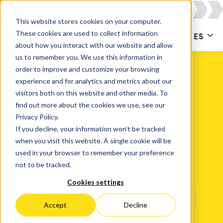
This website stores cookies on your computer.
These cookies are used to collect information
CONTACTAR
ES
about how you interact with our website and allow
us to remember you. We use this information in
order to improve and customize your browsing
experience and for analytics and metrics about our
catworkx Blog
visitors both on this website and other media. To
Actualizaciones de catworkx desde el
find out more about the cookies we use, see our
Privacy Policy.
ecosistema Atlassian y desde dentro de la
If you decline, your information won’t be tracked
empresa.
when you visit this website. A single cookie will be
used in your browser to remember your preference
Administración estatal y local
not to be tracked.
Agile Development
Agile y DevOps
Cookies settings
Apps para Confluence
Apps para Jira
Accept
Decline
Asset Management
Atlassian