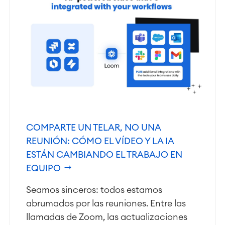
Agile & DevOps
DevOps
Gestión de requisitos
Agile Development
Gestión de pruebas
Documentación técnica
COMPARTE UN TELAR, NO UNA
Project & Work Management
Planificación del tiempo
REUNIÓN: CÓMO EL VÍDEO Y LA IA
Procesos empresariales
ESTÁN CAMBIANDO EL TRABAJO EN
LMS / eLearning
EQUIPO
ERP Soluciones
Informes y paneles de control
Seamos sinceros: todos estamos
Gestión del trabajo
abrumados por las reuniones. Entre las
llamadas de Zoom, las actualizaciones