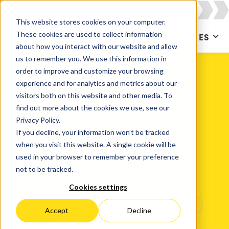
This website stores cookies on your computer.
These cookies are used to collect information
CONTACTAR
ES
about how you interact with our website and allow
us to remember you. We use this information in
order to improve and customize your browsing
experience and for analytics and metrics about our
catworkx Blog
visitors both on this website and other media. To
Actualizaciones de catworkx desde el
find out more about the cookies we use, see our
Privacy Policy.
ecosistema Atlassian y desde dentro de la
If you decline, your information won’t be tracked
empresa.
when you visit this website. A single cookie will be
used in your browser to remember your preference
Administración estatal y local
not to be tracked.
Agile Development
Agile y DevOps
Cookies settings
Apps para Confluence
Apps para Jira
Accept
Decline
Asset Management
Atlassian