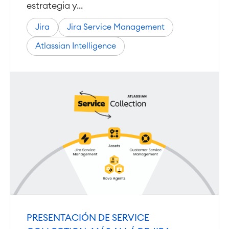
estrategia y...
Jira
Jira Service Management
Service Management
Gestión de servicios IT & CMDB
Atlassian Intelligence
Viaja a la gestión de servicios
Gestión de servicios para
empresas
Gestión de activos
Mantenimiento industrial
SOLUCIONES
Colaboración & Conocimiento
Wiki Empresarial
Meetings
SERVICIOS
■
Intranet Social
Oficina Virtual
■
RECURSOS
■
PRESENTACIÓN DE SERVICE
■
Integration