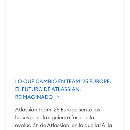
Agile & DevOps
DevOps
Gestión de requisitos
Agile Development
Gestión de pruebas
Documentación técnica
LO QUE CAMBIÓ EN TEAM '25 EUROPE:
Project & Work Management
EL FUTURO DE ATLASSIAN,
Planificación del tiempo
REIMAGINADO
Procesos empresariales
LMS / eLearning
Atlassian Team '25 Europe sentó las
ERP Soluciones
bases para la siguiente fase de la
Informes y paneles de control
evolución de Atlassian, en la que la IA, la
Gestión del trabajo