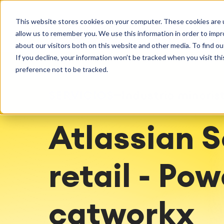
Getting Started
Oper
This website stores cookies on your computer. These cookies are u
Consultoría
Servicios
Agile & DevOps
Proje
allow us to remember you. We use this information in order to imp
SOLUCIONES
Licencias
DevOps
Planifica
Hosting g
Descubre más sobre catworkx
about our visitors both on this website and other media. To find ou
Gestión de requisitos
Procesos 
Configur
If you decline, your information won’t be tracked when you visit th
Eventos y seminarios web
Casos de 
Agile Development
LMS / eLe
Soporte
preference not to be tracked.
Gestión de pruebas
ERP Soluc
Documentación técnica
Informes 
SERVICIOS
Industria minoris
Empleo
Partners
Gestión d
Integration
Atlassian
Atlassian S
Inteligencia Artificial
catworkx academy
Consul
SAP Integración
Formación
Estrategi
proce
Calendario Formaciones
Evaluació
retail - Po
Producción de contenido de
Evaluacio
aprendizaje personalizado
Implemen
catworkx