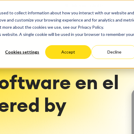
ate
Progress
sed to collect information about how you interact with our website an
 Cloud
Optimización del rendimie
ct & Work Management
Service Management
rove and customize your browsing experience and for analytics and metri
SERVICIOS
RECURSOS
SOBRE NOSOTRO
ción del tiempo
Gestión de servicios IT &
estionado
Migración
t more about the cookies we use, see our Privacy Policy.
Alemania
EEUU
empresariales
Viaja a la gestión de servi
ación
Migración Cloud
is website. A single cookie will be used in your browser to remember you
éxito
Blog
arning
Gestión de servicios para
Desarrollo de aplicaciones
iones
Gestión de activos
personalizadas
Cookies settings
Accept
Decline
y paneles de control
Mantenimiento industrial
ta
el trabajo
 Backup & Restore
oftware en el
toría de métodos y
a del panorama de TI
sos
n de ITSM
wered by
nes ágiles
tación de ITSM