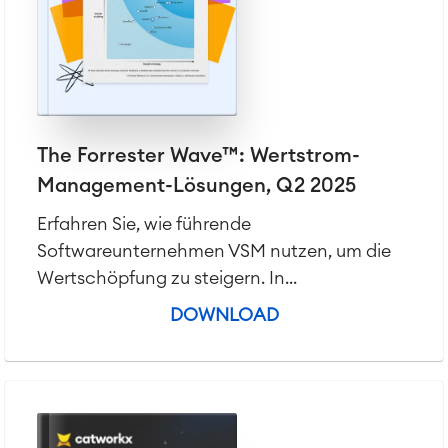
Test Management
Technische Dokumentation
Service Management
IT Service Management & CMDB
The Forrester Wave™: Wertstrom-
Service Management Journey
Enterprise Service Management
Management-Lösungen, Q2 2025
Asset Management
Erfahren Sie, wie führende
Omnichannel Kundenservice
Softwareunternehmen VSM nutzen, um die
Industrielle Instandhaltung
Wertschöpfung zu steigern. In...
DOWNLOAD
Project & Work Management
Zeiterfassung, Planung und
Überstunden
Geschäftsprozesse
LMS / eLearning
ERP Solutions