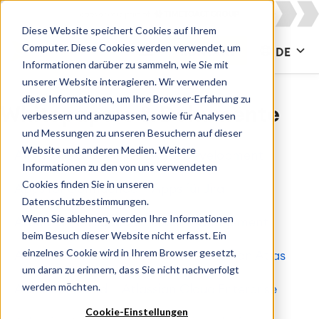
Diese Website speichert Cookies auf Ihrem
Computer. Diese Cookies werden verwendet, um
KONTAKT
DE
Informationen darüber zu sammeln, wie Sie mit
unserer Website interagieren. Wir verwenden
diese Informationen, um Ihre Browser-Erfahrung zu
Whitepapers & Dokumente
verbessern und anzupassen, sowie für Analysen
und Messungen zu unseren Besuchern auf dieser
Website und anderen Medien. Weitere
All
Agile & DevOps
Agile Development
Informationen zu den von uns verwendeten
Cookies finden Sie in unseren
Apps for Confluence
Apps für Jira
Datenschutzbestimmungen.
Wenn Sie ablehnen, werden Ihre Informationen
Artificial Intelligence
Asset Management
beim Besuch dieser Website nicht erfasst. Ein
einzelnes Cookie wird in Ihrem Browser gesetzt,
Atlassian
Atlassian Access
Atlassian Atlas
um daran zu erinnern, dass Sie nicht nachverfolgt
werden möchten.
Atlassian Cloud
Atlassian Cloud Enterprise
Cookie-Einstellungen