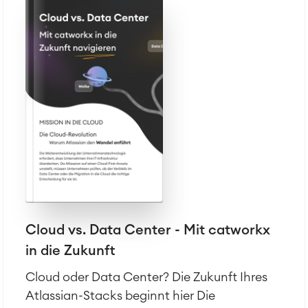
Reports und Dashboards
Arbeitsmanagement
SOLUTIONS
Knowledge & Information
Enterprise Wiki
Meetings
SERVICES
■
Social Intranet
Virtual Office
■
RESSOURCEN
■
■
Integration
Artificial Intelligence
■
ÜBER UNS
SAP Integration
Cloud vs. Data Center - Mit catworkx
in die Zukunft
Atlassian Backup & Restore
Cloud oder Data Center? Die Zukunft Ihres
Atlassian-Stacks beginnt hier Die