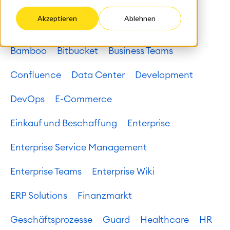
Atlassian Intelligence
Atlassian platform
Akzeptieren
Ablehnen
Atlassian System of Work
Automotive DE
Bamboo
Bitbucket
Business Teams
Confluence
Data Center
Development
DevOps
E-Commerce
Einkauf und Beschaffung
Enterprise
Enterprise Service Management
Enterprise Teams
Enterprise Wiki
ERP Solutions
Finanzmarkt
Geschäftsprozesse
Guard
Healthcare
HR