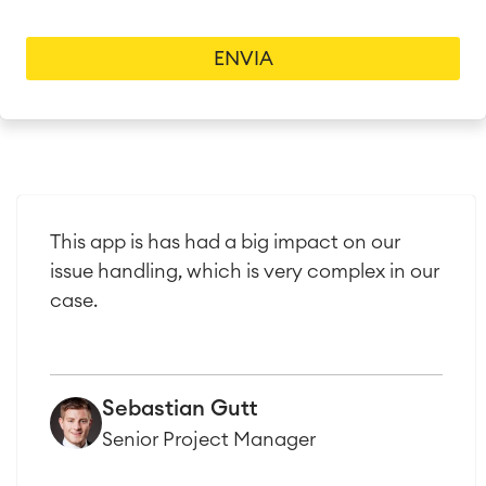
Gestión de activos
Mantenimiento industrial
SOLUCIONES
Colaboración & Conocimiento
Wiki Empresarial
Meetings
SERVICIOS
■
Intranet Social
Oficina Virtual
■
This app is has had a big impact on our
RECURSOS
■
issue handling, which is very complex in our
■
Integration
case.
Inteligencia Artificial
■
SOBRE NOSOTROS
SAP Integración
Sebastian Gutt
Atlassian Backup & Restore
Senior Project Manager