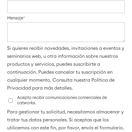
Agile Development
Gestión de pruebas
Documentación técnica
Mensaje
*
Project & Work Management
Planificación del tiempo
Si quieres recibir novedades, invitaciones a eventos y
Procesos empresariales
seminarios web, u otra información sobre nuestros
LMS / eLearning
ERP Soluciones
productos y servicios, puedes suscribirte a
Informes y paneles de control
continuación. Puedes cancelar tu suscripción en
Gestión del trabajo
cualquier momento. Consulta nuestra Política de
Privacidad para más detalles.
Acepto recibir comunicaciones comerciales de
Service Management
catworkx.
Gestión de servicios IT & CMDB
Para gestionar tu solicitud, necesitamos almacenar y
Viaja a la gestión de servicios
Gestión de servicios para
tratar tus datos personales. Si aceptas que los
empresas
utilicemos con este fin, por favor, envía el formulario.