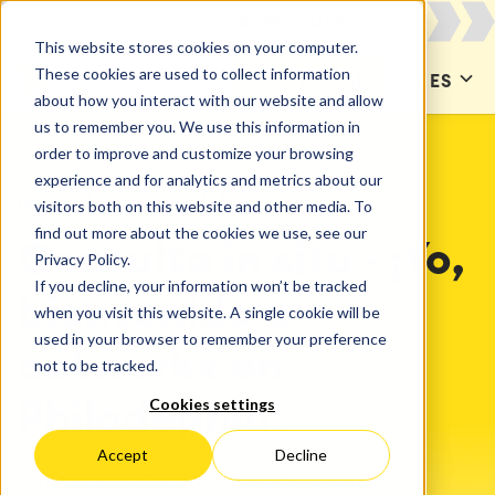
This website stores cookies on your computer.
These cookies are used to collect information
CONTACTAR
ES
about how you interact with our website and allow
us to remember you. We use this information in
order to improve and customize your browsing
experience and for analytics and metrics about our
CATWORKX ESTADOS UNIDOS
catworkx en Philadelphia
visitors both on this website and other media. To
find out more about the cookies we use, see our
Consulta in situ - ¡Yo,
Privacy Policy.
If you decline, your information won’t be tracked
bienvenido a
when you visit this website. A single cookie will be
used in your browser to remember your preference
catworkx en
not to be tracked.
Cookies settings
Philadephia!
Accept
Decline
¡Utiliza Jira y Confluence de Atlassian para