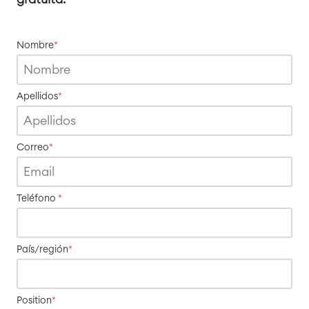
Nombre
*
Apellidos
*
Correo
*
Teléfono
*
País/región
*
Agile & DevOps
DevOps
Gestión de requisitos
Position
*