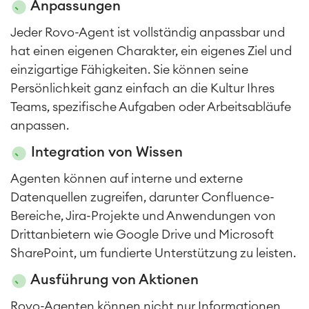
Omnichannel Kundenservice
Anpassungen
Industrielle Instandhaltung
Jeder Rovo-Agent ist vollständig anpassbar und
hat einen eigenen Charakter, ein eigenes Ziel und
Project & Work Management
einzigartige Fähigkeiten. Sie können seine
Zeiterfassung, Planung und
Persönlichkeit ganz einfach an die Kultur Ihres
Überstunden
Teams, spezifische Aufgaben oder Arbeitsabläufe
Geschäftsprozesse
anpassen.
LMS / eLearning
ERP Solutions
Integration von Wissen
Reports und Dashboards
Agenten können auf interne und externe
Arbeitsmanagement
Datenquellen zugreifen, darunter Confluence-
Bereiche, Jira-Projekte und Anwendungen von
SOLUTIONS
Knowledge & Information
Drittanbietern wie Google Drive und Microsoft
Enterprise Wiki
SharePoint, um fundierte Unterstützung zu leisten.
Meetings
SERVICES
■
Social Intranet
Ausführung von Aktionen
Virtual Office
■
Rovo-Agenten können nicht nur Informationen