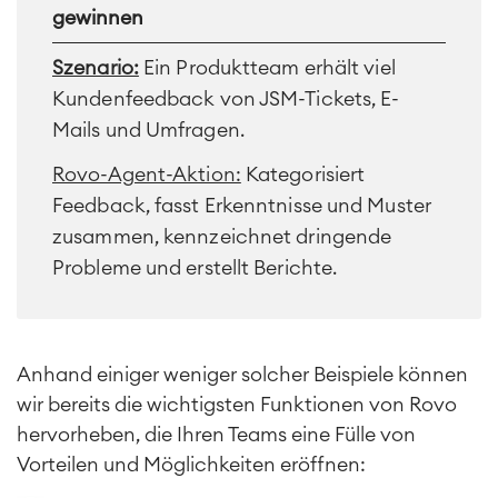
gewinnen
Szenario:
Ein Produktteam erhält viel
Kundenfeedback von JSM-Tickets, E-
Mails und Umfragen.
Agile & DevOps
Rovo-Agent-Aktion:
Kategorisiert
DevOps
Feedback, fasst Erkenntnisse und Muster
Requirements Management
zusammen, kennzeichnet dringende
Agile Development
Test Management
Probleme und erstellt Berichte.
Technische Dokumentation
Service Management
Anhand einiger weniger solcher Beispiele können
IT Service Management & CMDB
wir bereits die wichtigsten Funktionen von Rovo
Service Management Journey
hervorheben, die Ihren Teams eine Fülle von
Enterprise Service Management
Vorteilen und Möglichkeiten eröffnen:
Asset Management