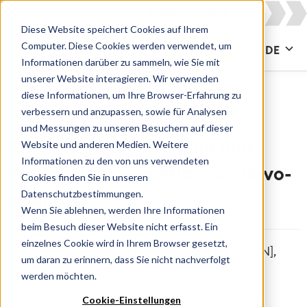
Diese Website speichert Cookies auf Ihrem
Computer. Diese Cookies werden verwendet, um
KONTAKT
DE
Informationen darüber zu sammeln, wie Sie mit
unserer Website interagieren. Wir verwenden
diese Informationen, um Ihre Browser-Erfahrung zu
verbessern und anzupassen, sowie für Analysen
und Messungen zu unseren Besuchern auf dieser
Website und anderen Medien. Weitere
Anleitung zur Erstellung und
Informationen zu den von uns verwendeten
Verwendung von Atlassian Rovo-
Cookies finden Sie in unseren
Datenschutzbestimmungen.
Agenten
Wenn Sie ablehnen, werden Ihre Informationen
beim Besuch dieser Website nicht erfasst. Ein
einzelnes Cookie wird in Ihrem Browser gesetzt,
[Atlassian Intelligence], [Rovo], [INTEGRATION],
um daran zu erinnern, dass Sie nicht nachverfolgt
[Artificial Intelligence]
werden möchten.
Cookie-Einstellungen
Führungskräfte geben an, dass nur 24 % der