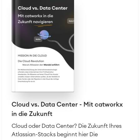
Reports und Dashboards
Arbeitsmanagement
SOLUTIONS
Knowledge & Information
Enterprise Wiki
Meetings
SERVICES
■
Social Intranet
Virtual Office
■
RESSOURCEN
■
■
Integration
Artificial Intelligence
■
ÜBER UNS
SAP Integration
Cloud vs. Data Center - Mit catworkx
in die Zukunft
Atlassian Backup & Restore
Cloud oder Data Center? Die Zukunft Ihres
Atlassian-Stacks beginnt hier Die