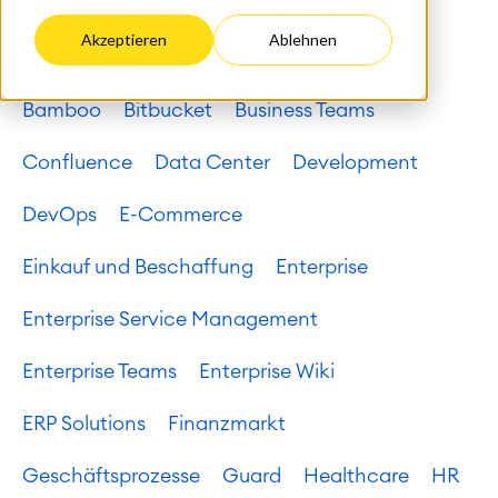
Atlassian Intelligence
Atlassian platform
Akzeptieren
Ablehnen
Atlassian System of Work
Automotive DE
Bamboo
Bitbucket
Business Teams
Confluence
Data Center
Development
DevOps
E-Commerce
Einkauf und Beschaffung
Enterprise
Enterprise Service Management
Enterprise Teams
Enterprise Wiki
ERP Solutions
Finanzmarkt
Geschäftsprozesse
Guard
Healthcare
HR