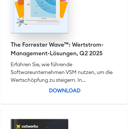
Test Management
Technische Dokumentation
Service Management
IT Service Management & CMDB
The Forrester Wave™: Wertstrom-
Service Management Journey
Enterprise Service Management
Management-Lösungen, Q2 2025
Asset Management
Erfahren Sie, wie führende
Omnichannel Kundenservice
Softwareunternehmen VSM nutzen, um die
Industrielle Instandhaltung
Wertschöpfung zu steigern. In...
DOWNLOAD
Project & Work Management
Zeiterfassung, Planung und
Überstunden
Geschäftsprozesse
LMS / eLearning
ERP Solutions