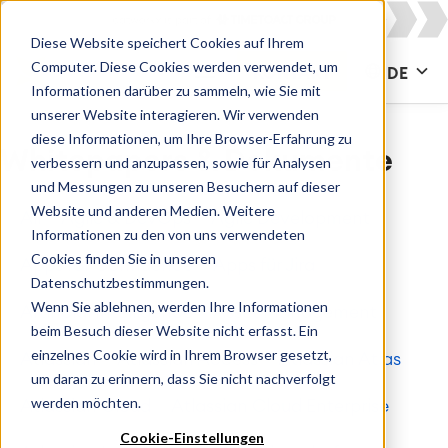
Diese Website speichert Cookies auf Ihrem
Computer. Diese Cookies werden verwendet, um
KONTAKT
DE
Informationen darüber zu sammeln, wie Sie mit
unserer Website interagieren. Wir verwenden
diese Informationen, um Ihre Browser-Erfahrung zu
Whitepapers & Dokumente
verbessern und anzupassen, sowie für Analysen
und Messungen zu unseren Besuchern auf dieser
Website und anderen Medien. Weitere
All
Agile & DevOps
Agile Development
Informationen zu den von uns verwendeten
Cookies finden Sie in unseren
Apps for Confluence
Apps für Jira
Datenschutzbestimmungen.
Wenn Sie ablehnen, werden Ihre Informationen
Artificial Intelligence
Asset Management
beim Besuch dieser Website nicht erfasst. Ein
einzelnes Cookie wird in Ihrem Browser gesetzt,
Atlassian
Atlassian Access
Atlassian Atlas
um daran zu erinnern, dass Sie nicht nachverfolgt
werden möchten.
Atlassian Cloud
Atlassian Cloud Enterprise
Cookie-Einstellungen