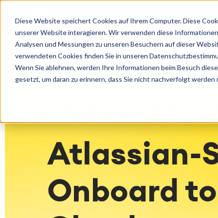
Loslegen
Betr
Diese Website speichert Cookies auf Ihrem Computer. Diese Cook
Beratung
Cloud Ser
Agile & DevOps
Servi
unserer Website interagieren. Wir verwenden diese Informationen
SOLUTION
Lizenzen
DevOps
IT Servi
Support
Erfahren Sie mehr über catworkx
Analysen und Messungen zu unseren Besuchern auf dieser Websit
Trainings
Requirements Management
Service 
Konfigura
verwendeten Cookies finden Sie in unseren Datenschutzbestimm
Events und Webinare
Kundenge
Agile Development
Enterpri
Managed 
Wenn Sie ablehnen, werden Ihre Informationen beim Besuch dieser 
Test Management
Asset M
gesetzt, um daran zu erinnern, dass Sie nicht nachverfolgt werden
Technische Dokumentation
Omnichan
Karriere
Partner 
Industrie
CATWORKX ACADEMY
Onbo
Integration
Atlassian
catworkx academy
Metho
Artificial Intelligence
Alle catworkx-, Atlassian-, App- und
IT Landsc
Atlassian-
SAP Integration
Methodenschulungen
Optimizat
Trainingskalender
ITSM Ass
Individuelle Lerninhaltserstellung
Agile Beu
Onboard to
Selbststudium in Ihrem System
ITSM Imp