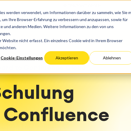
eiben
Progress
ies werden verwendet, um Informationen darüber zu sammeln, wie Sie m
vices
Performance Optimierung
ce Management
Project & Work Manag
, um Ihre Browser-Erfahrung zu verbessern und anzupassen, sowie für
S
SERVICES
RESSOURCEN
ÜBER UNS
ce Management & CMDB
Zeiterfassung, Planung un
Migration
e und anderen Medien. Weitere Informationen zu den von uns
Deutschland
US
Öster
Management Journey
Überstunden
tion
Cloud Migration
ungen.
schichten
Blog
se Service Management
Geschäftsprozesse
Hosting
Entwicklung und Erweiter
Website nicht erfasst. Ein einzelnes Cookie wird in Ihrem Browser
anagement
LMS / eLearning
 möchten.
nel Kundenservice
ERP Solutions
Netzwerk
Cookie-Einstellungen
Akzeptieren
Ablehnen
lle Instandhaltung
Reports und Dashboards
Arbeitsmanagement
ard to Confluence Cloud
 Backup & Restore
den- und Prozessberatung
ape Discovery &
Schulung
ion
essment
rteilungen
 Confluence
lementation