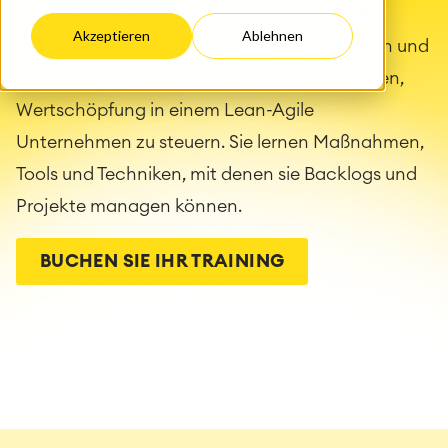
In diesem zweitägigen Training zum SAFe®
Akzeptieren
Ablehnen
Product Owner/Product Manager entwickeln und
erweitern die TeilnehmerInnen ihre Fähigkeiten,
Wertschöpfung in einem Lean-Agile
Unternehmen zu steuern. Sie lernen Maßnahmen,
Tools und Techniken, mit denen sie Backlogs und
Projekte managen können.
BUCHEN SIE IHR TRAINING