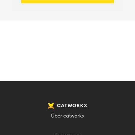
CATWORKX
Über catworkx