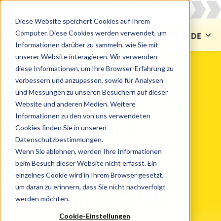
Diese Website speichert Cookies auf Ihrem
Computer. Diese Cookies werden verwendet, um
KONTAKT
DE
Informationen darüber zu sammeln, wie Sie mit
unserer Website interagieren. Wir verwenden
diese Informationen, um Ihre Browser-Erfahrung zu
verbessern und anzupassen, sowie für Analysen
und Messungen zu unseren Besuchern auf dieser
CATWORKX ACADEMY
SAFe® (PO/PM)
Website und anderen Medien. Weitere
Informationen zu den von uns verwendeten
Training SAFe®
Cookies finden Sie in unseren
Datenschutzbestimmungen.
Product
Wenn Sie ablehnen, werden Ihre Informationen
beim Besuch dieser Website nicht erfasst. Ein
Owner/Product
einzelnes Cookie wird in Ihrem Browser gesetzt,
um daran zu erinnern, dass Sie nicht nachverfolgt
Manager (POPM)
werden möchten.
Cookie-Einstellungen