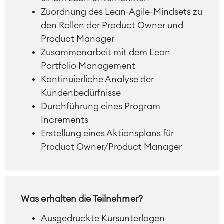
DevOps
Zuordnung des Lean-Agile-Mindsets zu
Requirements Management
den Rollen der Product Owner und
Agile Development
Test Management
Product Manager
Technische Dokumentation
Zusammenarbeit mit dem Lean
Portfolio Management
Kontinuierliche Analyse der
Service Management
Kundenbedürfnisse
IT Service Management & CMDB
Durchführung eines Program
Service Management Journey
Increments
Enterprise Service Management
Asset Management
Erstellung eines Aktionsplans für
Omnichannel Kundenservice
Product Owner/Product Manager
Industrielle Instandhaltung
Project & Work Management
Was erhalten die Teilnehmer?
Zeiterfassung, Planung und
Überstunden
Ausgedruckte Kursunterlagen