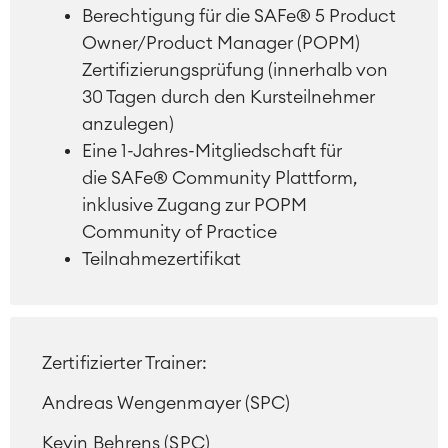
Geschäftsprozesse
Berechtigung für die SAFe® 5 Product
LMS / eLearning
Owner/Product Manager (POPM)
ERP Solutions
Zertifizierungsprüfung (innerhalb von
Reports und Dashboards
30 Tagen durch den Kursteilnehmer
Arbeitsmanagement
anzulegen)
Eine 1-Jahres-Mitgliedschaft für
SOLUTIONS
Knowledge & Information
die SAFe® Community Plattform,
Enterprise Wiki
inklusive Zugang zur POPM
Meetings
SERVICES
Community of Practice
■
Social Intranet
Teilnahmezertifikat
Virtual Office
■
RESSOURCEN
■
■
Integration
Artificial Intelligence
■
ÜBER UNS
Zertifizierter Trainer:
SAP Integration
Andreas Wengenmayer (SPC)
Kevin Behrens (SPC)