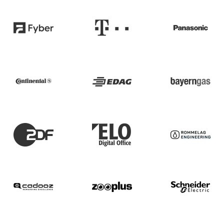
Oficina Virtual
■
RECURSOS
■
■
Integration
Inteligencia Artificial
■
SOBRE NOSOTROS
SAP Integración
Atlassian Backup & Restore