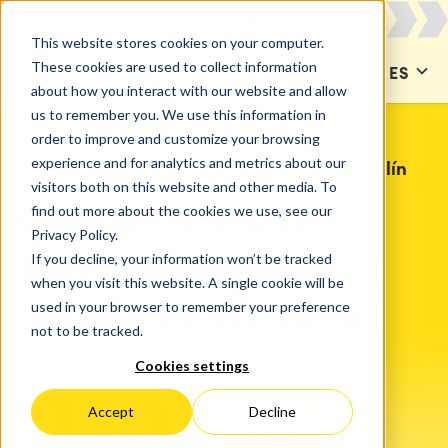
This website stores cookies on your computer.
These cookies are used to collect information
CONTACTAR
ES
about how you interact with our website and allow
us to remember you. We use this information in
order to improve and customize your browsing
experience and for analytics and metrics about our
CATWORKX ALEMANIA
catworkx en Berlín
visitors both on this website and other media. To
find out more about the cookies we use, see our
Consulta in situ -
Privacy Policy.
If you decline, your information won’t be tracked
Tach, ¡bienvenido a
when you visit this website. A single cookie will be
used in your browser to remember your preference
catworkx en Berlín!
not to be tracked.
Cookies settings
¡Utiliza Jira y Confluence de Atlassian para
equipos de todos los tamaños y sectores!
Accept
Decline
catworkx es un Atlassian Platinum Solution