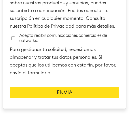
LMS / eLearning
sobre nuestros productos y servicios, puedes
ERP Soluciones
suscribirte a continuación. Puedes cancelar tu
Informes y paneles de control
suscripción en cualquier momento. Consulta
Gestión del trabajo
nuestra Política de Privacidad para más detalles.
Acepto recibir comunicaciones comerciales de
catworkx.
Service Management
Gestión de servicios IT & CMDB
Para gestionar tu solicitud, necesitamos
Viaja a la gestión de servicios
almacenar y tratar tus datos personales. Si
Gestión de servicios para
aceptas que los utilicemos con este fin, por favor,
empresas
envía el formulario.
Gestión de activos
Mantenimiento industrial
SOLUCIONES
Colaboración & Conocimiento
Wiki Empresarial
Meetings
SERVICIOS
■
Intranet Social