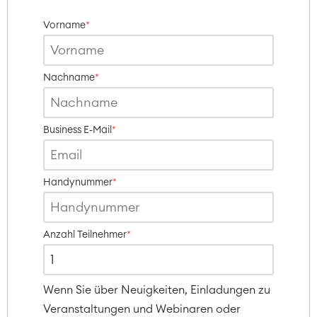
ERP Solutions
Reports and Dashboards
Vorname
*
Work Management
Nachname
*
Service Management
IT Service Management & CMDB
Service Management Journey
Business E-Mail
*
Enterprise Service Management
Asset Management
Omnichannel Customer Service
Handynummer
*
Industrial Maintenance
SOLUTIONS
Anzahl Teilnehmer
*
Knowledge & Information
Enterprise Wiki
Meetings
SERVICES
■
Social Intranet
Wenn Sie über Neuigkeiten, Einladungen zu
Virtual Office
■
Veranstaltungen und Webinaren oder