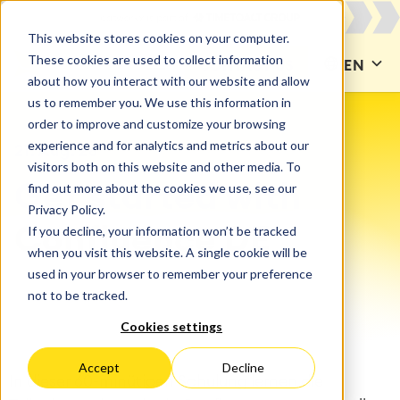
This website stores cookies on your computer.
These cookies are used to collect information
CONTACT US
EN
about how you interact with our website and allow
us to remember you. We use this information in
order to improve and customize your browsing
experience and for analytics and metrics about our
21. Aug. 26
visitors both on this website and other media. To
find out more about the cookies we use, see our
Get started with
Privacy Policy.
If you decline, your information won’t be tracked
Confluence DE
when you visit this website. A single cookie will be
used in your browser to remember your preference
not to be tracked.
Cookies settings
Accept
Decline
In dieser 60-minütigen Schulung lernen die