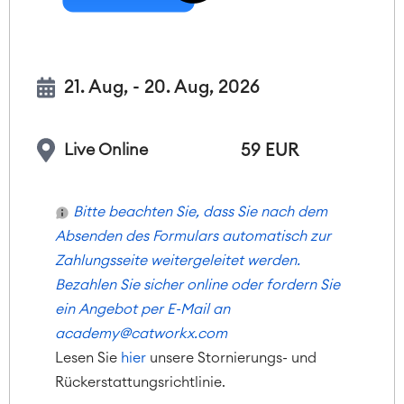
21. Aug, - 20. Aug, 2026
Agile & DevOps
59 EUR
Live Online
DevOps
Requirements Management
Agile Development
Bitte beachten Sie, dass Sie nach dem
Test Management
Absenden des Formulars automatisch zur
Technical Documentation
Zahlungsseite weitergeleitet werden.
Bezahlen Sie sicher online oder fordern Sie
Project & Work Management
ein Angebot per E-Mail an
Time Tracking, Planning and
academy@catworkx.com
Overtime
Lesen Sie
hier
unsere Stornierungs- und
Business Processes
Rückerstattungsrichtlinie.
LMS / eLearning