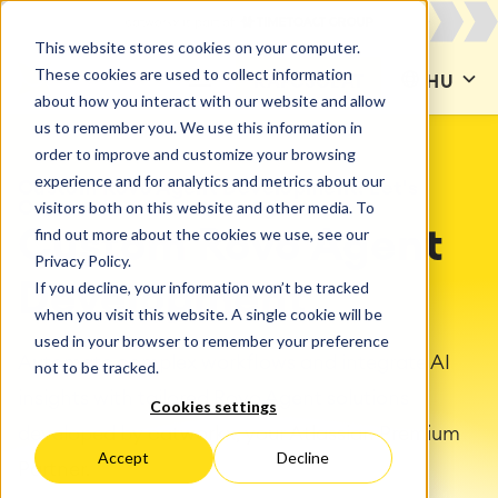
This website stores cookies on your computer.
These cookies are used to collect information
KAPCSOLAT
HU
about how you interact with our website and allow
us to remember you. We use this information in
order to improve and customize your browsing
experience and for analytics and metrics about our
Custom Rovo Agent Development: Let's
visitors both on this website and other media. To
Create Your Own Rovo Agent
find out more about the cookies we use, see our
Custom Rovo Agent
Privacy Policy.
If you decline, your information won’t be tracked
Development
when you visit this website. A single cookie will be
used in your browser to remember your preference
Automate complex workflows and integrate AI
not to be tracked.
insights with tailored Rovo Agent solutions
Cookies settings
developed by catworkx, your Atlassian Premium
Accept
Decline
Partner.