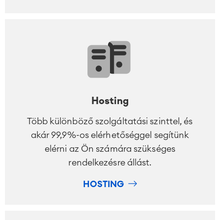
Hosting
Agile & DevOps
DevOps
Több különböző szolgáltatási szinttel, és
Követelmény-kezelés
akár 99,9%-os elérhetőséggel segítünk
Agilils fejlesztés
elérni az Ön számára szükséges
Tesztmenedzsment
rendelkezésre állást.
Technikai dokumentációk
HOSTING
Projektmenedzsment,
Időkövetés, tervezés, túlóra-
Munkairányítás