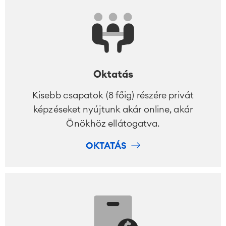
kezelés
Üzleti folyamatok
LMS / eLearning
ERP Megoldások
Riportok & Dashboardok
Munkairányítás
Oktatás
Kisebb csapatok (8 főig) részére privát
Szervízmenedzsment
képzéseket nyújtunk akár online, akár
IT Service Management & CMDB
Service Management Journey
Önökhöz ellátogatva.
Enterprise Service Management
OKTATÁS
Asset Management
Omnichannel Ügyfélszolgálat
Ipari Karbantartás
MEGOLDÁSOK
Tudás- és Információ-
Enterprise Wiki
megosztás