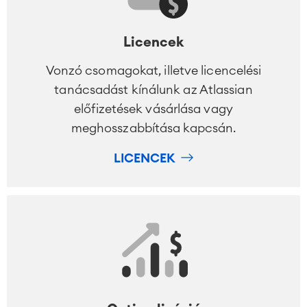
Meetingek
SZOLGÁLTATÁSOK
■
Közös Intranet
Virtuális Iroda
■
Licencek
FORRÁSOK
■
Vonzó csomagokat, illetve licencelési
■
Integrációk
tanácsadást kínálunk az Atlassian
Mesterséges Intelligencia (AI)
■
RÓLUNK
előfizetések vásárlása vagy
SAP Integráció
meghosszabbítása kapcsán.
LICENCEK
Atlassian Backup & Restore