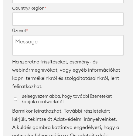
Country/Region
*
Üzenet
*
Ha szeretne frissítéseket, esemény- és
webinármeghívókat, vagy egyéb információkat
kapni termékeinkről és szolgáltatásainkról, lent
feliratkozhat.
Beleegyezem abba, hogy további üzeneteket
kapjak a catworkxtől.
Bármikor leiratkozhat. További részletekért
kérjük, tekintse át Adatvédelmi irányelveinket.
A küldés gombra kattintva engedélyezi, hogy a
catworkx felhasználja az Ön adatait a kért